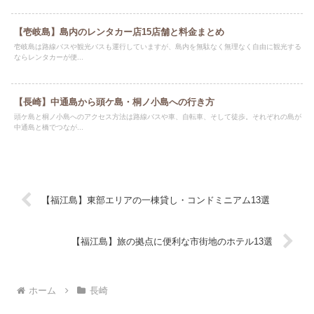
【壱岐島】島内のレンタカー店15店舗と料金まとめ
壱岐島は路線バスや観光バスも運行していますが、島内を無駄なく無理なく自由に観光する
ならレンタカーが便...
【長崎】中通島から頭ケ島・桐ノ小島への行き方
頭ケ島と桐ノ小島へのアクセス方法は路線バスや車、自転車、そして徒歩。それぞれの島が
中通島と橋でつなが...
【福江島】東部エリアの一棟貸し・コンドミニアム13選
【福江島】旅の拠点に便利な市街地のホテル13選
ホーム
長崎