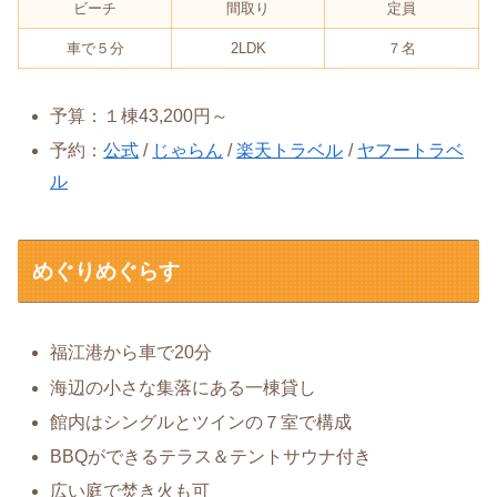
ビーチ
間取り
定員
車で５分
2LDK
７名
予算：１棟43,200円～
予約：
公式
/
じゃらん
/
楽天トラベル
/
ヤフートラベ
ル
めぐりめぐらす
福江港から車で20分
海辺の小さな集落にある一棟貸し
館内はシングルとツインの７室で構成
BBQができるテラス＆テントサウナ付き
広い庭で焚き火も可