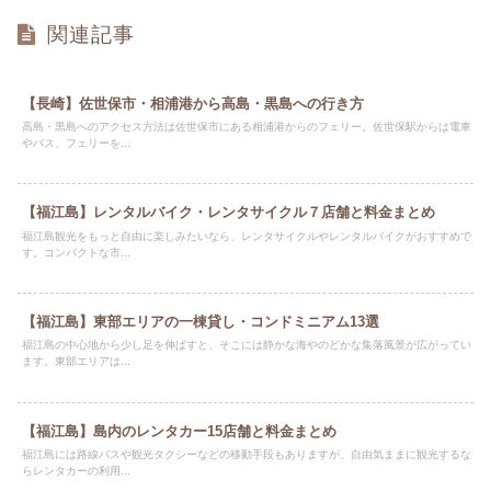
関連記事
【長崎】佐世保市・相浦港から高島・黒島への行き方
高島・黒島へのアクセス方法は佐世保市にある相浦港からのフェリー。佐世保駅からは電車
やバス、フェリーを...
【福江島】レンタルバイク・レンタサイクル７店舗と料金まとめ
福江島観光をもっと自由に楽しみたいなら、レンタサイクルやレンタルバイクがおすすめで
す。コンパクトな市...
【福江島】東部エリアの一棟貸し・コンドミニアム13選
福江島の中心地から少し足を伸ばすと、そこには静かな海やのどかな集落風景が広がってい
ます。東部エリアは...
【福江島】島内のレンタカー15店舗と料金まとめ
福江島には路線バスや観光タクシーなどの移動手段もありますが、自由気ままに観光するな
らレンタカーの利用...