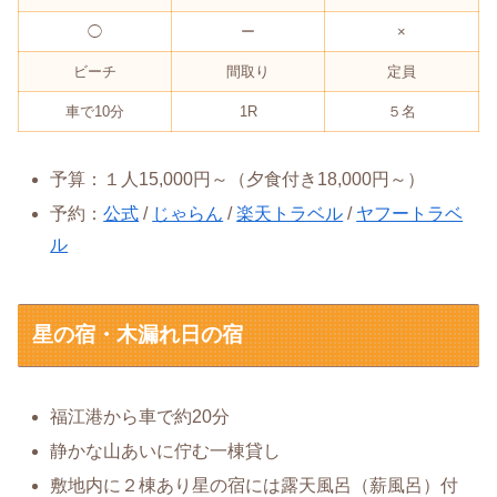
◯
ー
×
ビーチ
間取り
定員
車で10分
1R
５名
予算：１人15,000円～（夕食付き18,000円～）
予約：
公式
/
じゃらん
/
楽天トラベル
/
ヤフートラベ
ル
星の宿・木漏れ日の宿
福江港から車で約20分
静かな山あいに佇む一棟貸し
敷地内に２棟あり星の宿には露天風呂（薪風呂）付