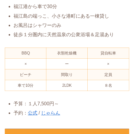
福江港から車で30分
福江島の端っこ、小さな港町にある一棟貸し
お風呂はシャワーのみ
徒歩１分圏内に天然温泉の公衆浴場＆足湯あり
BBQ
衣類乾燥機
貸自転車
×
ー
×
ビーチ
間取り
定員
車で10分
2LDK
８名
予算：１人7,500円～
予約：
公式
/
じゃらん