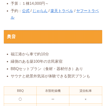
予算：１棟14,000円～
予約：
公式
/
じゃらん
/
楽天トラベル
/
ヤフートラベ
ル
奥音
福江港から車で約10分
縁側のある築100年の古民家宿
BBQセットプラン（食材・器材付き）あり
サウナと絶景外気浴が体験できる贅沢プランも
BBQ
衣類乾燥機
貸自転車
◯
ー
×