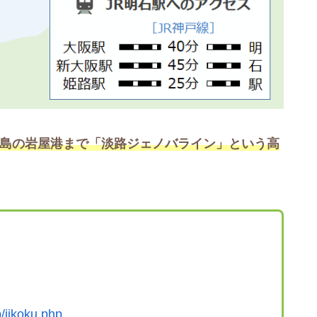
島の岩屋港まで「淡路ジェノバライン」という高
p/jikoku.php