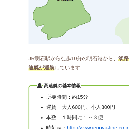
JR明石駅から徒歩10分の明石港から、
淡路
速艇が運航
しています。
高速艇の基本情報
所要時間：約15分
運賃：大人600円、小人300円
本数：１時間に１～３便
時刻表：
http://www.jenova-line.co.j