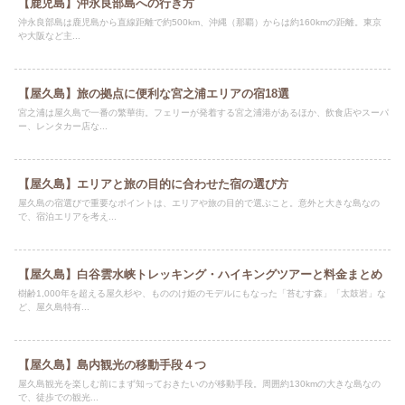
【鹿児島】沖永良部島への行き方
沖永良部島は鹿児島から直線距離で約500km、沖縄（那覇）からは約160kmの距離。東京
や大阪など主...
【屋久島】旅の拠点に便利な宮之浦エリアの宿18選
宮之浦は屋久島で一番の繁華街。フェリーが発着する宮之浦港があるほか、飲食店やスーパ
ー、レンタカー店な...
【屋久島】エリアと旅の目的に合わせた宿の選び方
屋久島の宿選びで重要なポイントは、エリアや旅の目的で選ぶこと。意外と大きな島なの
で、宿泊エリアを考え...
【屋久島】白谷雲水峡トレッキング・ハイキングツアーと料金まとめ
樹齢1,000年を超える屋久杉や、もののけ姫のモデルにもなった「苔むす森」「太鼓岩」な
ど、屋久島特有...
【屋久島】島内観光の移動手段４つ
屋久島観光を楽しむ前にまず知っておきたいのが移動手段。周囲約130kmの大きな島なの
で、徒歩での観光...