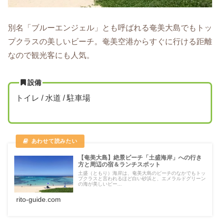
別名「ブルーエンジェル」とも呼ばれる奄美大島でもトッ
プクラスの美しいビーチ。奄美空港からすぐに行ける距離
なので観光客にも人気。
設備
トイレ / 水道 / 駐車場
【奄美大島】絶景ビーチ「土盛海岸」への行き
方と周辺の宿＆ランチスポット
土盛（ともり）海岸は、奄美大島のビーチのなかでもトッ
プクラスと言われるほど白い砂浜と、エメラルドグリーン
の海が美しいビー...
rito-guide.com