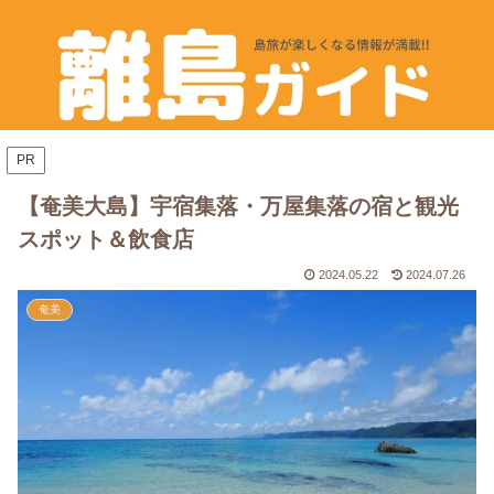
PR
【奄美大島】宇宿集落・万屋集落の宿と観光
スポット＆飲食店
2024.05.22
2024.07.26
奄美