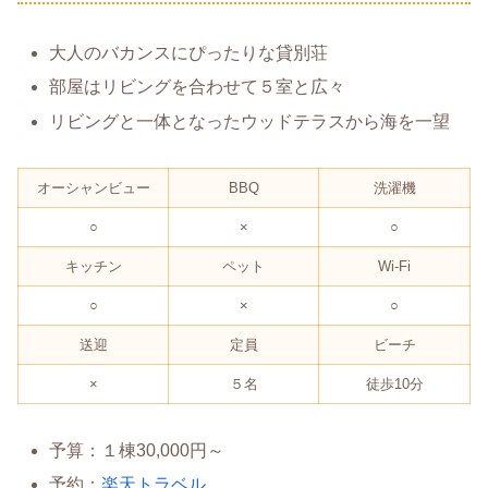
大人のバカンスにぴったりな貸別荘
部屋はリビングを合わせて５室と広々
リビングと一体となったウッドテラスから海を一望
オーシャンビュー
BBQ
洗濯機
○
×
○
キッチン
ペット
Wi-Fi
○
×
○
送迎
定員
ビーチ
×
５名
徒歩10分
予算：１棟30,000円～
予約：
楽天トラベル