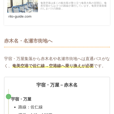
奄美空港は多くの観光客が降り立つ奄美大島の玄関口。奄
美空港からは３つの路線が運行しています。奄美空港発着
のしまバスの路線...
rito-guide.com
赤木名・名瀬市街地へ
宇宿・万屋集落から赤木名や名瀬市街地へは直通バスがな
く、
奄美空港で佐仁線→空港線へ乗り換えが必要
です。
宇宿・万屋－赤木名
宇宿・万屋
路線：佐仁線