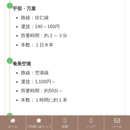
宇宿・万屋
路線：佐仁線
運賃：140～160円
所要時間：約２～３分
本数：１日８本
奄美空港
路線：空港線
運賃：1,100円～
所要時間：約50分～
本数：１時間に約１本
名瀬市街地
ホーム
ご利用にあたって
検索
シェア
メール