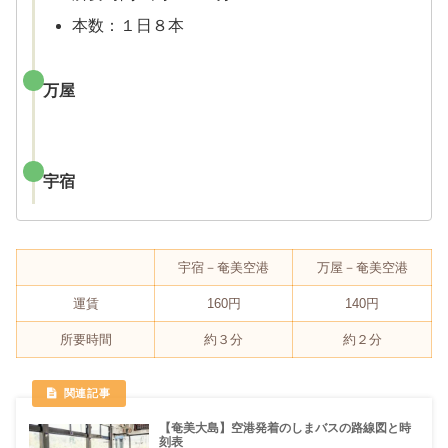
本数：１日８本
万屋
宇宿
宇宿－奄美空港
万屋－奄美空港
運賃
160円
140円
所要時間
約３分
約２分
【奄美大島】空港発着のしまバスの路線図と時
刻表