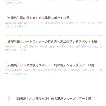
SUPなら歩いて...
【久米島】雨の日も楽しめる体験スポット10選
久米島にはおばけ坂やイーフビーチ、はての浜などたくさんの見どころがありますが、室内
で楽しめる体験スポ...
【古宇利島】ハートロックへの行き方と周辺のランチスポット＆宿
ハートロックは、古宇利島のティーヌ浜にあるハート形をした岩。古宇利島のなかでも人気
の観光スポットです...
【石垣島】インスタ映えスポット「幻の島」ショップツアー11選
幻の島は小浜島と竹富島の間に浮かぶ砂浜でできた無人島。正式名称は「浜島」と言い、潮
が引いているときだ...
【西表島】水上散歩を楽しめるSUPクルーズツアー６選