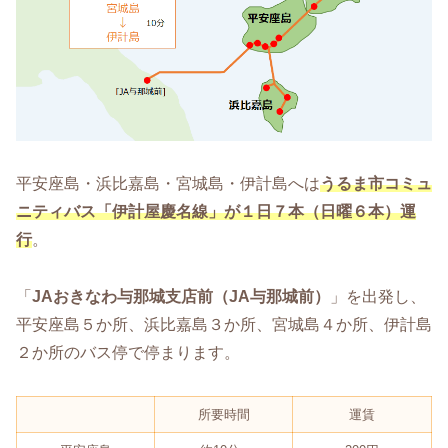
平安座島・浜比嘉島・宮城島・伊計島へは
うるま市コミュ
ニティバス「伊計屋慶名線」が１日７本（日曜６本）運
行
。
「
JAおきなわ与那城支店前（JA与那城前）
」を出発し、
平安座島５か所、浜比嘉島３か所、宮城島４か所、伊計島
２か所のバス停で停まります。
所要時間
運賃