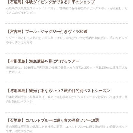
【石垣島】体験ダイビングができる川平のショップ
石垣島の人気観光スポット「川平湾」。世界的にも有名なダイビングスポットが点在し、た
くさんのダイビング...
【宮古島】プール・ジャグジー付きヴィラ20選
リゾート地として人気のある宮古島にはおしゃれなヴィラが島内各地に点在。広いリビング
やキッチンはもちろ...
【与那国島】海底遺跡を見に行けるツアー
海底遺跡は、1986年に与那国島の海底で発見された東西約250ｍ・南北150ｍに渡る巨大な
一枚岩。人...
【与那国島】観光するならいつ？旅の目的別ベストシーズン
日本最西端である与那国島は、観光に何を求めるかでベストシーズンは変わってきます。旅
の目的別にベストシ...
【石垣島】コバルトブルーに輝く青の洞窟ツアー10選
青の洞窟は石垣島の北部にある神秘の洞窟。コバルトブルーに輝く海が美しい絶景スポット
です。潮位や光の差...