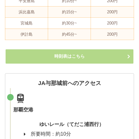
平安座島
約10分~
200円
浜比嘉島
約15分~
200円
宮城島
約30分~
200円
伊計島
約45分~
200円
時刻表はこちら
JA与那城前へのアクセス
那覇空港
ゆいレール（てだこ浦西行）
所要時間：約10分