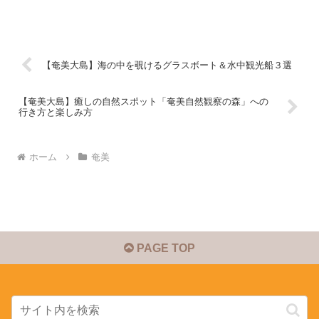
【奄美大島】海の中を覗けるグラスボート＆水中観光船３選
【奄美大島】癒しの自然スポット「奄美自然観察の森」への
行き方と楽しみ方
ホーム
奄美
PAGE TOP