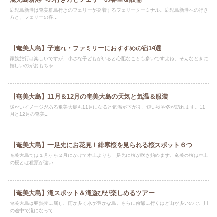
鹿児島新港は奄美群島行きのフェリーが発着するフェリーターミナル。鹿児島新港への行き
方と、フェリーの客...
【奄美大島】子連れ・ファミリーにおすすめの宿14選
家族旅行は楽しいですが、小さな子どもがいると心配なことも多いですよね。そんなときに
嬉しいのがおもちゃ...
【奄美大島】11月＆12月の奄美大島の天気と気温＆服装
暖かいイメージがある奄美大島も11月になると気温が下がり、短い秋や冬が訪れます。11
月と12月の奄美...
【奄美大島】一足先にお花見！緋寒桜を見られる桜スポット６つ
奄美大島では１月から２月にかけて本土よりも一足先に桜が咲き始めます。奄美の桜は本土
の桜とは種類が違い...
【奄美大島】滝スポット＆滝遊びが楽しめるツアー
奄美大島は亜熱帯に属し、雨が多く水が豊かな島。さらに南部に行くほど山が多いので、川
の途中で滝になって...