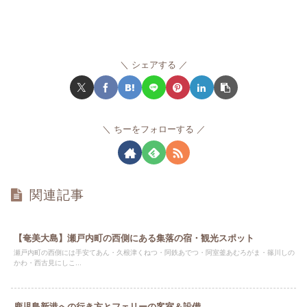
シェアする
ちーをフォローする
関連記事
【奄美大島】瀬戸内町の西側にある集落の宿・観光スポット
瀬戸内町の西側には手安てあん・久根津くねつ・阿鉄あでつ・阿室釜あむろがま・篠川しの
かわ・西古見にしこ...
鹿児島新港への行き方とフェリーの客室＆設備