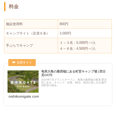
料金
施設使用料
800円
キャンプサイト（定員６名）
3,000円
１～３名：6,000円～/人
手ぶらでキャンプ
４～６名：4,500円～/人
奄美大島の最西端にある町営キャンプ場 | 西古
見GATE
2024年7月グランドオープン。奄美の最西端の集落 西古
見にある、キャンプ、浴場、BBQ、宿泊が楽しめる瀬戸
内町営の複合...
nishikomigate.com