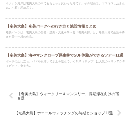
ホノホシ海岸は奄美大島の中でもちょっと変わった海です。その理由は、ゴロゴロしたまん
丸い小石で埋め尽く...
【奄美大島】奄美パークへの行き方と施設情報まとめ
奄美パークは、奄美大島の自然・歴史・文化を学べる「奄美の郷」と、奄美大島で生涯を終
えた田中一村の作品...
【奄美大島】海やマングローブ原生林でSUP体験ができるツアー11選
ボードの上に立ち、パドルを漕いで水上を進んでいくSUP（サップ）は人気のマリンアクテ
ィビティ。奄美大...
【奄美大島】ウィークリー＆マンスリー、長期滞在向けの宿
８選
【奄美大島】ホエールウォッチングの時期とショップ11選