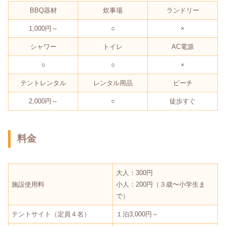
BBQ器材
炊事場
ランドリー
1,000円～
○
×
シャワー
トイレ
AC電源
○
○
×
テントレンタル
レンタル用品
ビーチ
2,000円～
○
徒歩すぐ
料金
大人：300円
施設使用料
小人：200円（３歳〜小学生ま
で）
テントサイト（定員４名）
１泊3,000円～