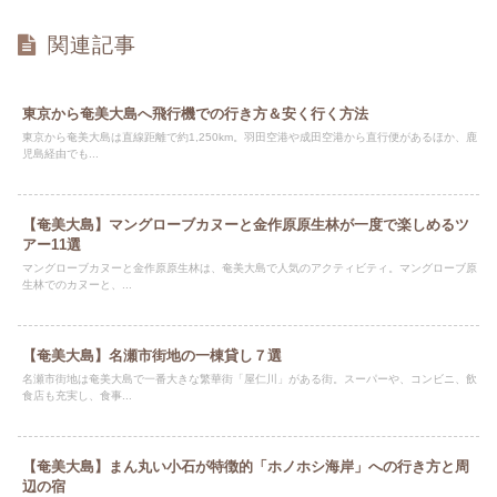
関連記事
東京から奄美大島へ飛行機での行き方＆安く行く方法
東京から奄美大島は直線距離で約1,250km。羽田空港や成田空港から直行便があるほか、鹿
児島経由でも...
【奄美大島】マングローブカヌーと金作原原生林が一度で楽しめるツ
アー11選
マングローブカヌーと金作原原生林は、奄美大島で人気のアクティビティ。マングローブ原
生林でのカヌーと、...
【奄美大島】名瀬市街地の一棟貸し７選
名瀬市街地は奄美大島で一番大きな繁華街「屋仁川」がある街。スーパーや、コンビニ、飲
食店も充実し、食事...
【奄美大島】まん丸い小石が特徴的「ホノホシ海岸」への行き方と周
辺の宿