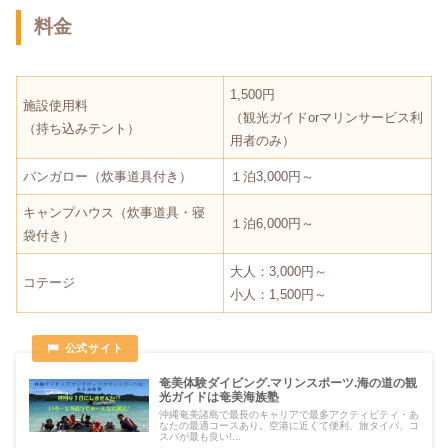
料金
1,500円
施設使用料
（観光ガイドorマリンサービス利
（持ち込みテント）
用者のみ）
バンガロー（炊事道具付き）
１泊3,000円～
キャンプハウス（炊事道具・寝
１泊6,000円～
袋付き）
大人：3,000円～
コテージ
小人：1,500円～
奄美体験ダイビング.マリンスポーツ.海の道の観
光ガイドは奄美海族塾
沖縄奄美諸島で最長のキャリアで最多アクティビティ・あ
なたの最適コースあり。空港に近くて便利、旅タイパ、コ
スパが最も良い!...