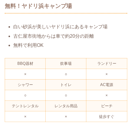
無料！ヤドリ浜キャンプ場
白い砂浜が美しいヤドリ浜にあるキャンプ場
古仁屋市街地からは車で約20分の距離
無料で利用OK
BBQ器材
炊事場
ランドリー
×
○
×
シャワー
トイレ
AC電源
○
○
×
テントレンタル
レンタル用品
ビーチ
×
×
徒歩すぐ