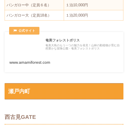
バンガロー中（定員６名）
１泊10,000円
バンガロー大（定員18名）
１泊20,000円
奄美フォレストポリス
奄美大島のもう一つの魅力を発見！山林の動植物が育む自
然豊かな冒険公園・奄美フォレストポリス
www.amamiforest.com
瀬戸内町
西古見GATE