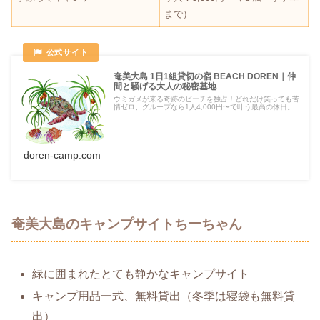
まで）
奄美大島 1日1組貸切の宿 BEACH DOREN｜仲
間と騒げる大人の秘密基地
ウミガメが来る奇跡のビーチを独占！どれだけ笑っても苦
情ゼロ、グループなら1人4,000円〜で叶う最高の休日。
doren-camp.com
奄美大島のキャンプサイトちーちゃん
緑に囲まれたとても静かなキャンプサイト
キャンプ用品一式、無料貸出（冬季は寝袋も無料貸
出）