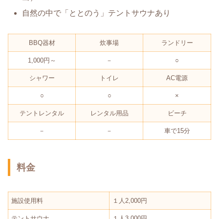
自然の中で「ととのう」テントサウナあり
BBQ器材
炊事場
ランドリー
1,000円～
－
○
シャワー
トイレ
AC電源
○
○
×
テントレンタル
レンタル用品
ビーチ
－
－
車で15分
料金
施設使用料
１人2,000円
テントサウナ
１人3,000円