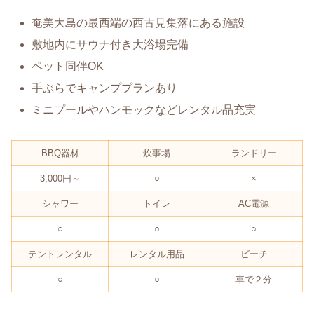
奄美大島の最西端の西古見集落にある施設
敷地内にサウナ付き大浴場完備
ペット同伴OK
手ぶらでキャンププランあり
ミニプールやハンモックなどレンタル品充実
BBQ器材
炊事場
ランドリー
3,000円～
○
×
シャワー
トイレ
AC電源
○
○
○
テントレンタル
レンタル用品
ビーチ
○
○
車で２分