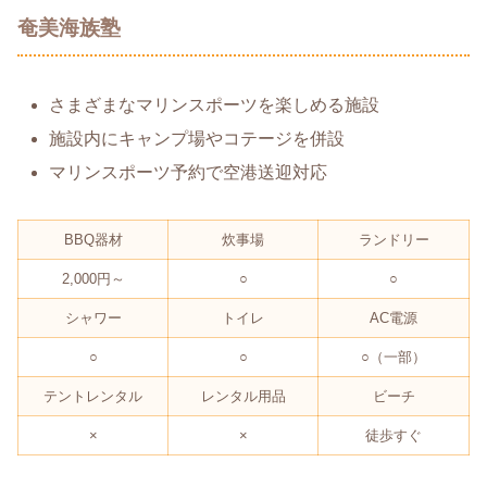
奄美海族塾
さまざまなマリンスポーツを楽しめる施設
施設内にキャンプ場やコテージを併設
マリンスポーツ予約で空港送迎対応
BBQ器材
炊事場
ランドリー
2,000円～
○
○
シャワー
トイレ
AC電源
○
○
○（一部）
テントレンタル
レンタル用品
ビーチ
×
×
徒歩すぐ