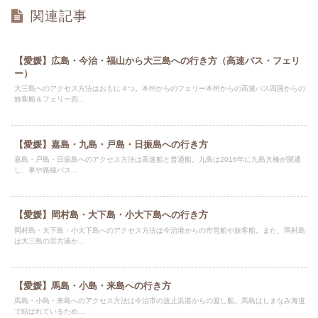
関連記事
【愛媛】広島・今治・福山から大三島への行き方（高速バス・フェリ
ー）
大三島へのアクセス方法はおもに４つ。本州からのフェリー本州からの高速バス四国からの
旅客船＆フェリー四...
【愛媛】嘉島・九島・戸島・日振島への行き方
嘉島・戸島・日振島へのアクセス方法は高速船と普通船。九島は2016年に九島大橋が開通
し、車や路線バス...
【愛媛】岡村島・大下島・小大下島への行き方
岡村島・大下島・小大下島へのアクセス方法は今治港からの市営船や旅客船。また、岡村島
は大三島の宗方港か...
【愛媛】馬島・小島・来島への行き方
馬島・小島・来島へのアクセス方法は今治市の波止浜港からの渡し船。馬島はしまなみ海道
で結ばれているため...