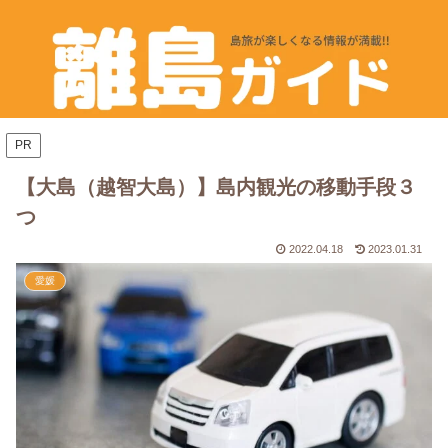
PR
【大島（越智大島）】島内観光の移動手段３
つ
2022.04.18
2023.01.31
愛媛