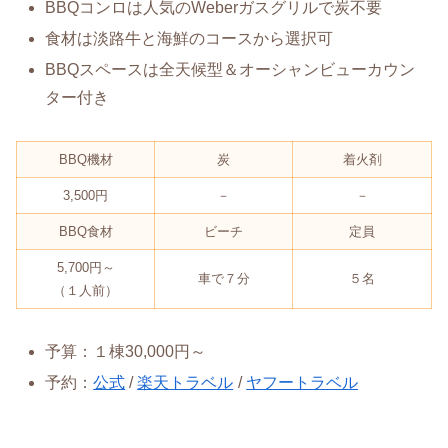
BBQコンロは人気のWeberガスグリルで炭不要
食材は淡路牛と海鮮のコースから選択可
BBQスペースは全天候型＆オーシャンビューカウン
ター付き
BBQ機材
炭
着火剤
3,500円
－
－
BBQ食材
ビーチ
定員
5,700円～
車で７分
５名
（１人前）
予算：１棟30,000円～
予約：
公式
/
楽天トラベル
/
ヤフートラベル