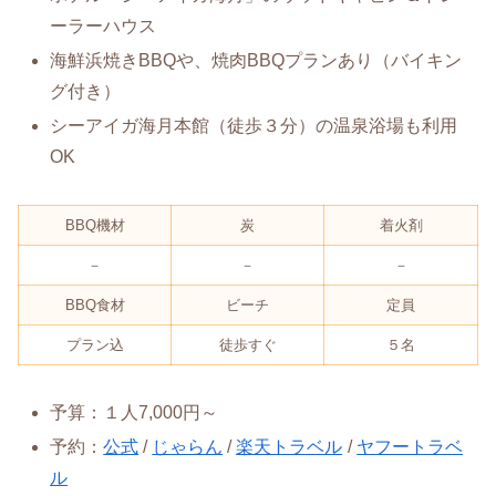
ーラーハウス
海鮮浜焼きBBQや、焼肉BBQプランあり（バイキン
グ付き）
シーアイガ海月本館（徒歩３分）の温泉浴場も利用
OK
BBQ機材
炭
着火剤
－
－
－
BBQ食材
ビーチ
定員
プラン込
徒歩すぐ
５名
予算：１人7,000円～
予約：
公式
/
じゃらん
/
楽天トラベル
/
ヤフートラベ
ル