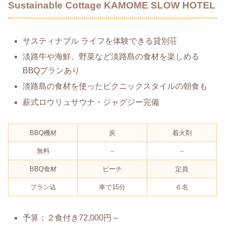
Sustainable Cottage KAMOME SLOW HOTEL
サスティナブル ライフを体験できる貸別荘
淡路牛や海鮮、野菜など淡路島の食材を楽しめる
BBQプランあり
淡路島の食材を使ったピクニックスタイルの朝食も
薪式ロウリュサウナ・ジャグジー完備
BBQ機材
炭
着火剤
無料
－
－
BBQ食材
ビーチ
定員
プラン込
車で15分
６名
予算：２食付き72,000円～