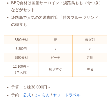
BBQ食材は国産サーロイン・淡路鳥もも（骨つき）
などがセット
淡路島で人気の岩屋珈琲店「特製フルーツサンド」
の朝食も
BBQ機材
炭
着火剤
3,300円
○
○
BBQ食材
ビーチ
定員
12,100円～
徒歩すぐ
10名
（２人前）
予算：１棟38,000円～
予約：
公式
/
じゃらん
/
ヤフートラベル