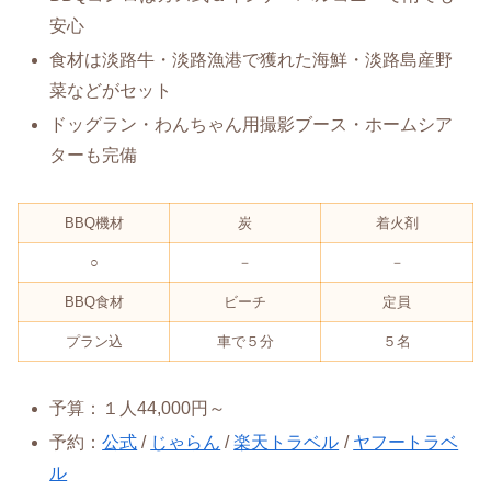
安心
食材は淡路牛・淡路漁港で獲れた海鮮・淡路島産野
菜などがセット
ドッグラン・わんちゃん用撮影ブース・ホームシア
ターも完備
BBQ機材
炭
着火剤
○
－
－
BBQ食材
ビーチ
定員
プラン込
車で５分
５名
予算：１人44,000円～
予約：
公式
/
じゃらん
/
楽天トラベル
/
ヤフートラベ
ル