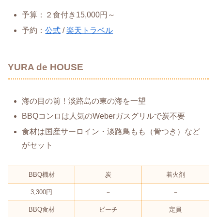
予算：２食付き15,000円～
予約：
公式
/
楽天トラベル
YURA de HOUSE
海の目の前！淡路島の東の海を一望
BBQコンロは人気のWeberガスグリルで炭不要
食材は国産サーロイン・淡路鳥もも（骨つき）など
がセット
BBQ機材
炭
着火剤
3,300円
－
－
BBQ食材
ビーチ
定員