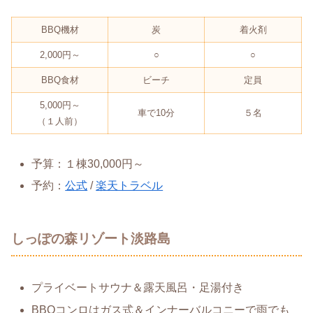
BBQ機材
炭
着火剤
2,000円～
○
○
BBQ食材
ビーチ
定員
5,000円～
車で10分
５名
（１人前）
予算：１棟30,000円～
予約：
公式
/
楽天トラベル
しっぽの森リゾート淡路島
プライベートサウナ＆露天風呂・足湯付き
BBQコンロはガス式＆インナーバルコニーで雨でも