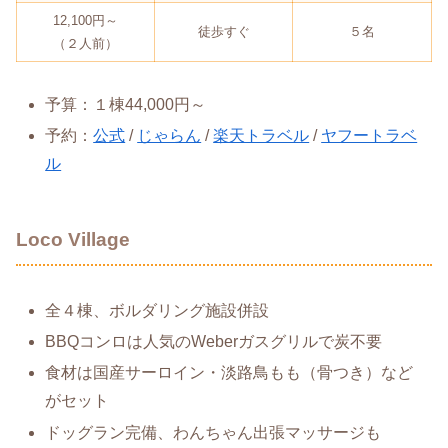
12,100円～
徒歩すぐ
５名
（２人前）
予算：１棟44,000円～
予約：
公式
/
じゃらん
/
楽天トラベル
/
ヤフートラベ
ル
Loco Village
全４棟、ボルダリング施設併設
BBQコンロは人気のWeberガスグリルで炭不要
食材は国産サーロイン・淡路鳥もも（骨つき）など
がセット
ドッグラン完備、わんちゃん出張マッサージも