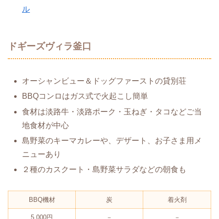
ル
ドギーズヴィラ釜口
オーシャンビュー＆ドッグファーストの貸別荘
BBQコンロはガス式で火起こし簡単
食材は淡路牛・淡路ポーク・玉ねぎ・タコなどご当
地食材が中心
島野菜のキーマカレーや、デザート、お子さま用メ
ニューあり
２種のカスクート・島野菜サラダなどの朝食も
BBQ機材
炭
着火剤
5,000円
－
－