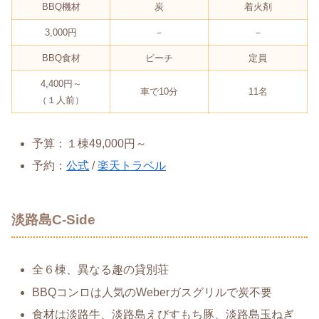
BBQ機材
炭
着火剤
3,000円
－
－
BBQ食材
ビーチ
定員
4,400円～
車で10分
11名
（１人前）
予算：１棟49,000円～
予約：
公式
/
楽天トラベル
淡路島C-Side
全６棟、異なる趣の貸別荘
BBQコンロは人気のWeberガスグリルで炭不要
食材は淡路牛、淡路島えびすもち豚、淡路島玉ねぎ