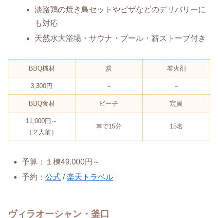
淡路鶏の焼き鳥セットやピザなどのデリバリーに
も対応
天然水大浴場・サウナ・プール・薪ストーブ付き
BBQ機材
炭
着火剤
3,300円
－
－
BBQ食材
ビーチ
定員
11,000円～
車で15分
15名
（２人前）
予算：１棟49,000円～
予約：
公式
/
楽天トラベル
ヴィラオーシャン・釜口