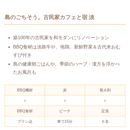
島のごちそう。古民家カフェと宿 淡
築100年の古民家を和モダンにリノベーション
BBQ食材は淡路牛や、地鶏、新鮮野菜＆古代米おむ
すび付き
島の健康朝ごはんや、季節のハーブ・漢方を浮かべ
たお風呂も
BBQ機材
炭
着火剤
○
○
○
BBQ食材
ビーチ
定員
プラン込
車で15分
６名