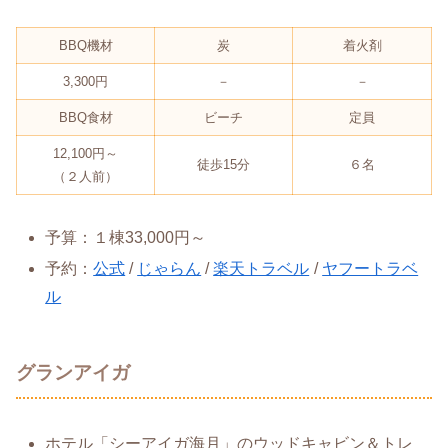
BBQ機材
炭
着火剤
3,300円
－
－
BBQ食材
ビーチ
定員
12,100円～
徒歩15分
６名
（２人前）
予算：１棟33,000円～
予約：
公式
/
じゃらん
/
楽天トラベル
/
ヤフートラベ
ル
グランアイガ
ホテル「シーアイガ海月」のウッドキャビン＆トレ