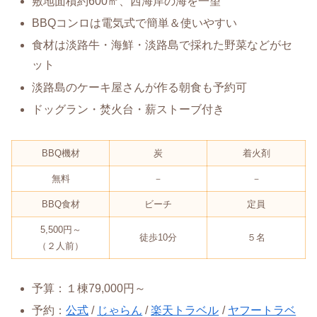
敷地面積約600㎡、西海岸の海を一望
BBQコンロは電気式で簡単＆使いやすい
食材は淡路牛・海鮮・淡路島で採れた野菜などがセ
ット
淡路島のケーキ屋さんが作る朝食も予約可
ドッグラン・焚火台・薪ストーブ付き
BBQ機材
炭
着火剤
無料
－
－
BBQ食材
ビーチ
定員
5,500円～
徒歩10分
５名
（２人前）
予算：１棟79,000円～
予約：
公式
/
じゃらん
/
楽天トラベル
/
ヤフートラベ