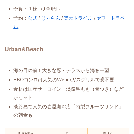
予算：１棟17,000円～
予約：
公式
/
じゃらん
/
楽天トラベル
/
ヤフートラベ
ル
Urban&Beach
海の目の前！大きな窓・テラスから海を一望
BBQコンロは人気のWeberガスグリルで炭不要
食材は国産サーロイン・淡路鳥もも（骨つき）など
がセット
淡路島で人気の岩屋珈琲店「特製フルーツサンド」
の朝食も
BBQ機材
炭
着火剤