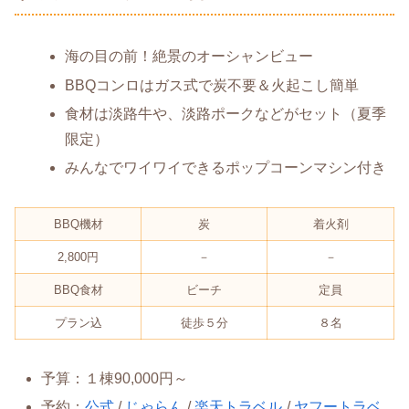
海の目の前！絶景のオーシャンビュー
BBQコンロはガス式で炭不要＆火起こし簡単
食材は淡路牛や、淡路ポークなどがセット（夏季
限定）
みんなでワイワイできるポップコーンマシン付き
BBQ機材
炭
着火剤
2,800円
－
－
BBQ食材
ビーチ
定員
プラン込
徒歩５分
８名
予算：１棟90,000円～
予約：
公式
/
じゃらん
/
楽天トラベル
/
ヤフートラベ