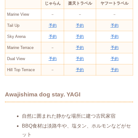
じゃらん
楽天トラベル
ヤフートラベル
Marine View
－
－
－
Tail Up
予約
予約
予約
Sky Arena
予約
予約
予約
Marine Terrace
－
予約
予約
Dual View
予約
予約
予約
Hill Top Terrace
－
予約
予約
Awajishima dog stay. YAGI
自然に囲まれた静かな場所に建つ古民家宿
BBQ食材は淡路牛や、塩タン、ホルモンなどがセ
ット