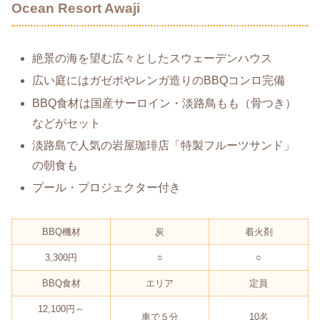
Ocean Resort Awaji
絶景の海を望む広々としたスウェーデンハウス
広い庭にはガゼボやレンガ造りのBBQコンロ完備
BBQ食材は国産サーロイン・淡路鳥もも（骨つき）
などがセット
淡路島で人気の岩屋珈琲店「特製フルーツサンド」
の朝食も
プール・プロジェクター付き
BBQ機材
炭
着火剤
3,300円
○
○
BBQ食材
エリア
定員
12,100円～
車で５分
10名