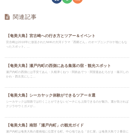
関連記事
【奄美大島】宮古崎への行き方とツアー＆イベント
宮古崎は2018年に放送されたNHKの大河ドラマ「西郷どん」のオープニングロケ地にもな
ったスポット。...
【奄美大島】瀬戸内町の西側にある集落の宿・観光スポット
瀬戸内町の西側には手安てあん・久根津くねつ・阿鉄あでつ・阿室釜あむろがま・篠川しの
かわ・西古見にしこ...
【奄美大島】シーカヤック体験ができるツアー８選
シーカヤックは陸路では行くことができないビーチにも上陸できるのが魅力。運が良ければ
クジラやウミガメが...
【奄美大島】南部「瀬戸内町」の観光ガイド
瀬戸内町は奄美大島の最南端に位置する町。中心地である「古仁屋」は奄美大島で２番目に