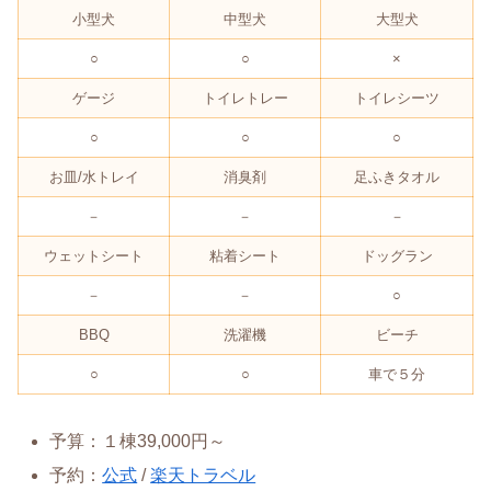
小型犬
中型犬
大型犬
○
○
×
ゲージ
トイレトレー
トイレシーツ
○
○
○
お皿/水トレイ
消臭剤
足ふきタオル
－
－
－
ウェットシート
粘着シート
ドッグラン
－
－
○
BBQ
洗濯機
ビーチ
○
○
車で５分
予算：１棟39,000円～
予約：
公式
/
楽天トラベル