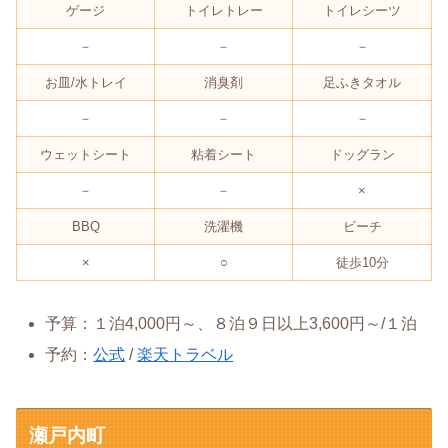
ゲージ
トイレトレー
トイレシーツ
－
－
－
お皿/水トレイ
消臭剤
足ふきタオル
－
－
－
ウェットシート
粘着シート
ドッグラン
－
－
×
BBQ
洗濯機
ビーチ
×
○
徒歩10分
予算：１泊4,000円～、８泊９日以上3,600円～/１泊
予約：
公式
/
楽天トラベル
瀬戸内町