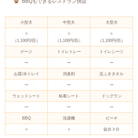
BBQもできるレストラン併設
小型犬
中型犬
大型犬
○
○
○
（1,100円/匹）
（1,100円/匹）
（1,100円/匹）
ゲージ
トイレトレー
トイレシーツ
ー
ー
ー
お皿/水トレイ
消臭剤
足ふきタオル
ー
ー
ー
ウェットシート
粘着シート
ドッグラン
ー
ー
ー
BBQ
洗濯機
ビーチ
○
○
徒歩３分