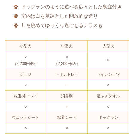
ドッグランのように遊べる広々とした裏庭付き
室内は白を基調とした開放的な造り
川を眺めてゆっくり過ごせるテラスも
小型犬
中型犬
大型犬
○
○
×
（2,200円/匹）
（2,200円/匹）
ゲージ
トイレトレー
トイレシーツ
×
ー
○
お皿/水トレイ
消臭剤
足ふきタオル
○
×
○
ウェットシート
粘着シート
ドッグラン
○
×
○