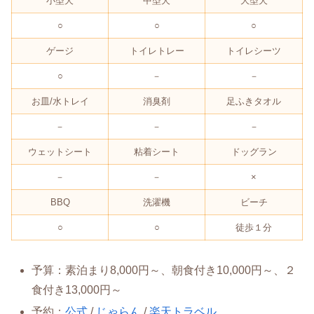
小型犬
中型犬
大型犬
○
○
○
ゲージ
トイレトレー
トイレシーツ
○
－
－
お皿/水トレイ
消臭剤
足ふきタオル
－
－
－
ウェットシート
粘着シート
ドッグラン
－
－
×
BBQ
洗濯機
ビーチ
○
○
徒歩１分
予算：素泊まり8,000円～、朝食付き10,000円～、２
食付き13,000円～
予約：
公式
/
じゃらん
/
楽天トラベル