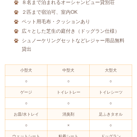
８名まで泊まれるオーシャンビュー貸別荘
２匹まで宿泊可、室内OK
ペット用毛布・クッションあり
広々とした芝生の庭付き（ドッグラン仕様）
シュノーケリングセットなどレジャー用品無料
貸出
小型犬
中型犬
大型犬
○
○
○
ゲージ
トイレトレー
トイレシーツ
○
○
○
お皿/水トレイ
消臭剤
足ふきタオル
○
×
○
ウェットシート
粘着シート
ドッグラン