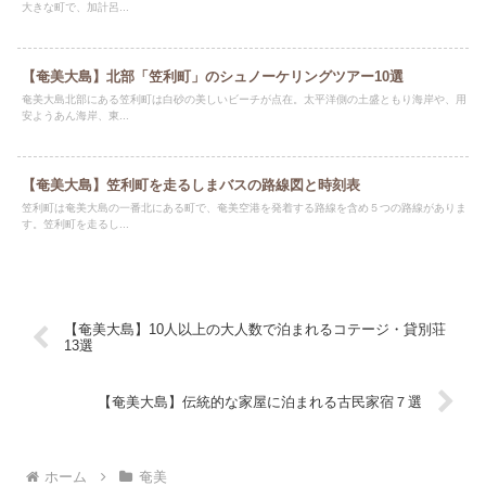
大きな町で、加計呂...
【奄美大島】北部「笠利町」のシュノーケリングツアー10選
奄美大島北部にある笠利町は白砂の美しいビーチが点在。太平洋側の土盛ともり海岸や、用
安ようあん海岸、東...
【奄美大島】笠利町を走るしまバスの路線図と時刻表
笠利町は奄美大島の一番北にある町で、奄美空港を発着する路線を含め５つの路線がありま
す。笠利町を走るし...
【奄美大島】10人以上の大人数で泊まれるコテージ・貸別荘
13選
【奄美大島】伝統的な家屋に泊まれる古民家宿７選
ホーム
奄美